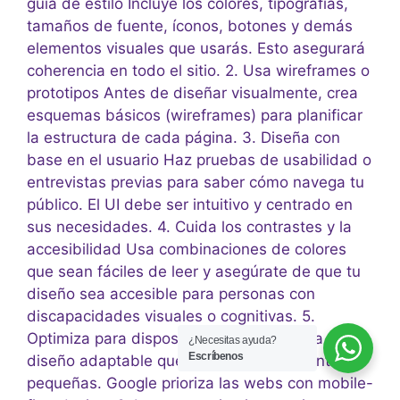
guía de estilo Incluye los colores, tipografías,
tamaños de fuente, íconos, botones y demás
elementos visuales que usarás. Esto asegurará
coherencia en todo el sitio. 2. Usa wireframes o
prototipos Antes de diseñar visualmente, crea
esquemas básicos (wireframes) para planificar
la estructura de cada página. 3. Diseña con
base en el usuario Haz pruebas de usabilidad o
entrevistas previas para saber cómo navega tu
público. El UI debe ser intuitivo y centrado en
sus necesidades. 4. Cuida los contrastes y la
accesibilidad Usa combinaciones de colores
que sean fáciles de leer y asegúrate de que tu
diseño sea accesible para personas con
discapacidades visuales o cognitivas. 5.
Optimiza para dispositivos móviles Aplica un
¿Necesitas ayuda?
Escríbenos
diseño adaptable que se vea bien en pantallas
pequeñas. Google prioriza las webs con mobile-