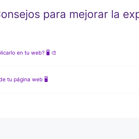
onsejos para mejorar la exp
icarlo en tu web? 🖥️ 🎨
e tu página web 🖥️