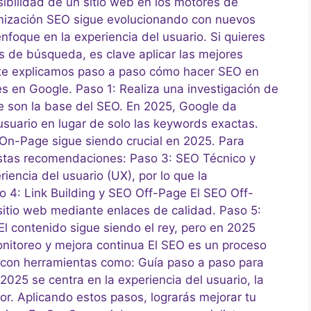
sibilidad de un sitio web en los motores de
mización SEO sigue evolucionando con nuevos
 enfoque en la experiencia del usuario. Si quieres
s de búsqueda, es clave aplicar las mejores
, te explicamos paso a paso cómo hacer SEO en
s en Google. Paso 1: Realiza una investigación de
ve son la base del SEO. En 2025, Google da
usuario en lugar de solo las keywords exactas.
On-Page sigue siendo crucial en 2025. Para
 estas recomendaciones: Paso 3: SEO Técnico y
iencia del usuario (UX), por lo que la
o 4: Link Building y SEO Off-Page El SEO Off-
sitio web mediante enlaces de calidad. Paso 5:
 contenido sigue siendo el rey, pero en 2025
nitoreo y mejora continua El SEO es un proceso
s con herramientas como: Guía paso a paso para
025 se centra en la experiencia del usuario, la
lor. Aplicando estos pasos, lograrás mejorar tu