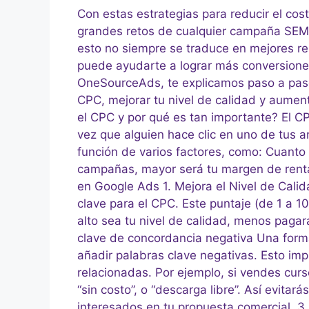
Con estas estrategias para reducir el cos
grandes retos de cualquier campaña SEM. 
esto no siempre se traduce en mejores r
puede ayudarte a lograr más conversione
OneSourceAds, te explicamos paso a paso 
CPC, mejorar tu nivel de calidad y aumenta
el CPC y por qué es tan importante? El CP
vez que alguien hace clic en uno de tus 
función de varios factores, como: Cuanto
campañas, mayor será tu margen de rentab
en Google Ads 1. Mejora el Nivel de Calida
clave para el CPC. Este puntaje (de 1 a 
alto sea tu nivel de calidad, menos pagarás
clave de concordancia negativa Una forma 
añadir palabras clave negativas. Esto i
relacionadas. Por ejemplo, si vendes curs
“sin costo”, o “descarga libre”. Así evita
interesados en tu propuesta comercial.