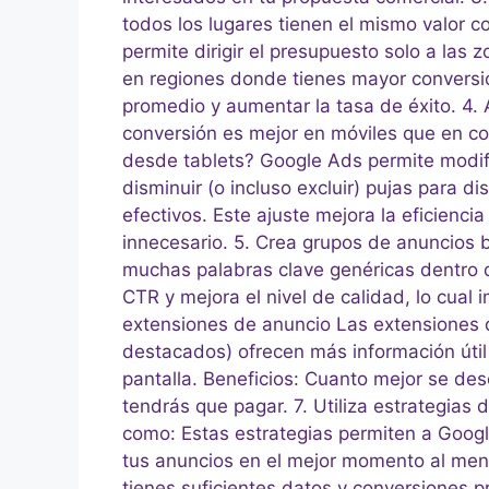
todos los lugares tienen el mismo valor c
permite dirigir el presupuesto solo a las 
en regiones donde tienes mayor conversi
promedio y aumentar la tasa de éxito. 4. A
conversión es mejor en móviles que en 
desde tablets? Google Ads permite modifi
disminuir (o incluso excluir) pujas para d
efectivos. Este ajuste mejora la eficienci
innecesario. 5. Crea grupos de anuncios 
muchas palabras clave genéricas dentro d
CTR y mejora el nivel de calidad, lo cual
extensiones de anuncio Las extensiones d
destacados) ofrecen más información útil
pantalla. Beneficios: Cuanto mejor se d
tendrás que pagar. 7. Utiliza estrategias
como: Estas estrategias permiten a Googl
tus anuncios en el mejor momento al meno
tienes suficientes datos y conversiones pr