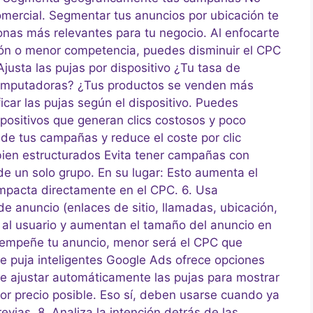
omercial. Segmentar tus anuncios por ubicación te
zonas más relevantes para tu negocio. Al enfocarte
ón o menor competencia, puedes disminuir el CPC
justa las pujas por dispositivo ¿Tu tasa de
computadoras? ¿Tus productos se venden más
car las pujas según el dispositivo. Puedes
ispositivos que generan clics costosos y poco
a de tus campañas y reduce el coste por clic
bien estructurados Evita tener campañas con
e un solo grupo. En su lugar: Esto aumenta el
 impacta directamente en el CPC. 6. Usa
e anuncio (enlaces de sitio, llamadas, ubicación,
 al usuario y aumentan el tamaño del anuncio en
esempeñe tu anuncio, menor será el CPC que
 de puja inteligentes Google Ads ofrece opciones
e ajustar automáticamente las pujas para mostrar
r precio posible. Eso sí, deben usarse cuando ya
evias. 8. Analiza la intención detrás de las