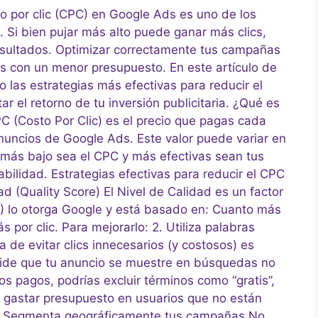
to por clic (CPC) en Google Ads es uno de los
Si bien pujar más alto puede ganar más clics,
esultados. Optimizar correctamente tus campañas
s con un menor presupuesto. En este artículo de
las estrategias más efectivas para reducir el
r el retorno de tu inversión publicitaria. ¿Qué es
C (Costo Por Clic) es el precio que pagas cada
anuncios de Google Ads. Este valor puede variar en
 más bajo sea el CPC y más efectivas sean tus
ilidad. Estrategias efectivas para reducir el CPC
d (Quality Score) El Nivel de Calidad es un factor
10) lo otorga Google y está basado en: Cuanto más
 por clic. Para mejorarlo: 2. Utiliza palabras
de evitar clics innecesarios (y costosos) es
mpide que tu anuncio se muestre en búsquedas no
os pagos, podrías excluir términos como “gratis”,
rás gastar presupuesto en usuarios que no están
 3. Segmenta geográficamente tus campañas No