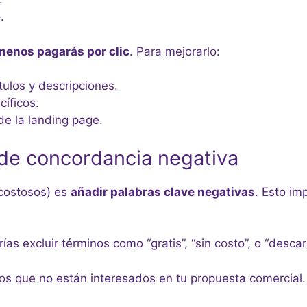
.
menos pagarás por clic
. Para mejorarlo:
tulos y descripciones.
íficos.
de la landing page.
e de concordancia negativa
 costosos) es
añadir palabras clave negativas
. Esto im
as excluir términos como “gratis”, “sin costo”, o “descarg
ios que no están interesados en tu propuesta comercial.