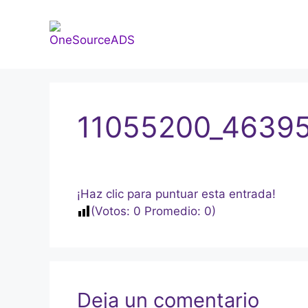
11055200_4639
¡Haz clic para puntuar esta entrada!
(Votos:
0
Promedio:
0
)
Deja un comentario